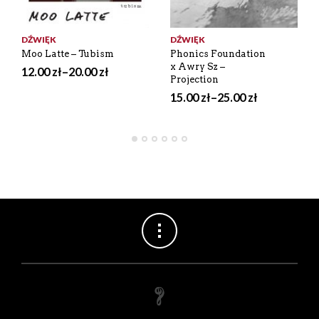
DŹWIĘK
DŹWIĘK
Moo Latte – Tubism
Phonics Foundation
x Awry Sz –
12.00
zł
–
20.00
zł
Projection
15.00
zł
–
25.00
zł