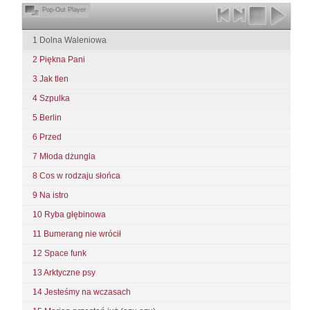
Pop-Out Player
1 Dolna Waleniowa
2 Piękna Pani
3 Jak tlen
4 Szpulka
5 Berlin
6 Przed
7 Młoda dżungla
8 Cos w rodzaju słońca
9 Na istro
10 Ryba głębinowa
11 Bumerang nie wrócił
12 Space funk
13 Arktyczne psy
14 Jesteśmy na wczasach