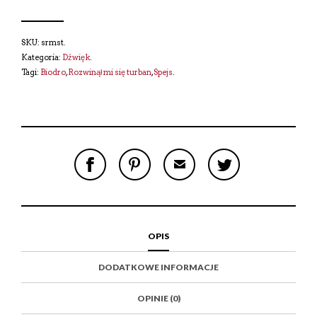
SKU:
srmst
.
Kategoria:
Dźwięk
.
Tagi:
Biodro
,
Rozwinął mi się turban
,
Spejs
.
S
P
E
T
H
I
M
W
A
N
A
E
R
T
I
E
E
H
L
T
O
I
A
T
N
S
F
H
F
I
R
I
OPIS
A
T
I
S
C
E
E
I
E
M
N
T
DODATKOWE INFORMACJE
B
D
E
O
M
O
K
OPINIE (0)