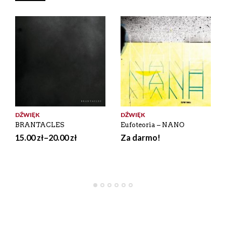
DŹWIĘK
DŹWIĘK
BRANTACLES
Eufoteoria – NANO
15.00
zł
–
20.00
zł
Za darmo!