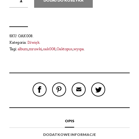
DODAJ DO KOSZYKA
SKU:
OAK008
.
Kategoria:
Dźwięk
.
Tagi:
album
,
mruwki
,
oak008
,
Oaktopus
,
wyspa
.
S
P
E
T
H
I
M
W
A
N
A
E
R
T
I
E
E
H
L
T
O
I
A
T
N
S
F
H
F
I
R
I
OPIS
A
T
I
S
C
E
E
I
E
M
N
T
DODATKOWE INFORMACJE
B
D
E