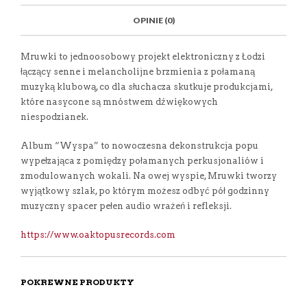
O
M
O
K
OPINIE (0)
Mruwki to jednoosobowy projekt elektroniczny z Łodzi
łączący senne i melancholijne brzmienia z połamaną
muzyką klubową, co dla słuchacza skutkuje produkcjami,
które nasycone są mnóstwem dźwiękowych
niespodzianek.
Album “Wyspa” to nowoczesna dekonstrukcja popu
wypełzająca z pomiędzy połamanych perkusjonaliów i
zmodulowanych wokali. Na owej wyspie, Mruwki tworzy
wyjątkowy szlak, po którym możesz odbyć pół godzinny
muzyczny spacer pełen audio wrażeń i refleksji.
https://www.oaktopusrecords.com
POKREWNE PRODUKTY