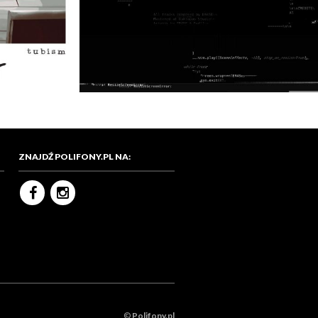
ZNAJDŹ POLIFONY.PL NA:
©
Polifony.pl