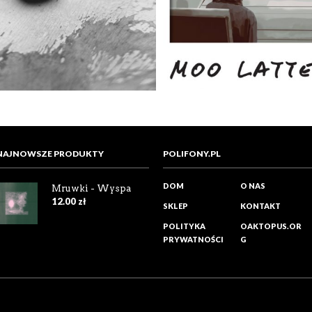
NAJNOWSZE PRODUKTY
POLIFONY.PL
DOM
O NAS
Mruwki - Wyspa
12.00
zł
SKLEP
KONTAKT
POLITYKA
OAKTOPUS.OR
PRYWATNOŚCI
G