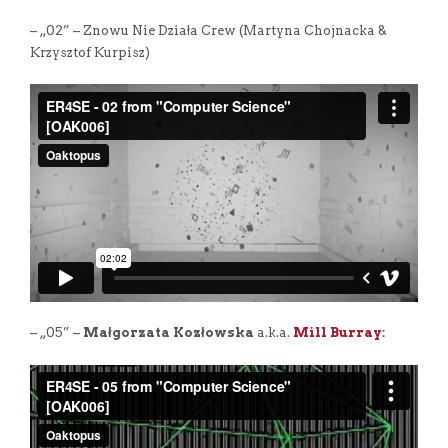
– „02” – Znowu Nie Działa Crew (Martyna Chojnacka &
Krzysztof Kurpisz)
– „05” –
Małgorzata Kozłowska
a.k.a.
Mill Burray
: