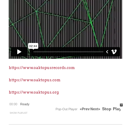
https://www.oaktopusrecords.com
https://www.oaktopus.com
https://www.oaktopus.org
00:00
Ready
Stop
Play
«Prev
Next»
Pop-Out Player
SHOW PLAYLIST