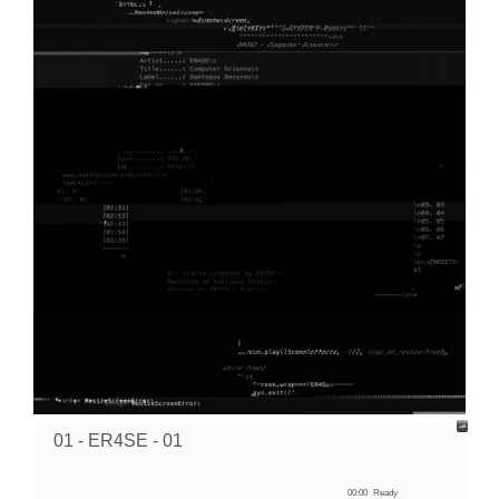
01 - ER4SE - 01
00:00
Ready