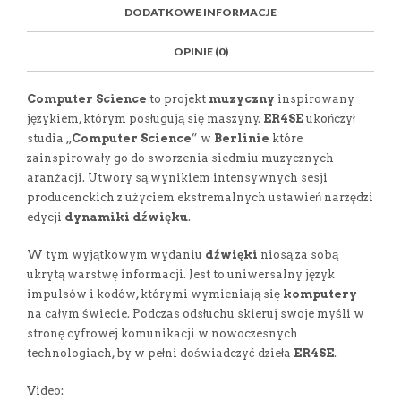
E
M
N
T
DODATKOWE INFORMACJE
B
D
E
O
M
O
K
OPINIE (0)
Computer Science
to projekt
muzyczny
inspirowany
językiem, którym posługują się maszyny.
ER4SE
ukończył
studia „
Computer Science
” w
Berlinie
które
zainspirowały go do sworzenia siedmiu muzycznych
aranżacji. Utwory są wynikiem intensywnych sesji
producenckich z użyciem ekstremalnych ustawień narzędzi
edycji
dynamiki
dźwięku
.
W tym wyjątkowym wydaniu
dźwięki
niosą za sobą
ukrytą warstwę informacji. Jest to uniwersalny język
impulsów i kodów, którymi wymieniają się
komputery
na całym świecie. Podczas odsłuchu skieruj swoje myśli w
stronę cyfrowej komunikacji w nowoczesnych
technologiach, by w pełni doświadczyć dzieła
ER4SE
.
Video: