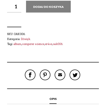
DODAJ DO KOSZYKA
SKU:
OAK006
.
Kategoria:
Dźwięk
.
Tagi:
album
,
computer science
,
er4se
,
oak006
.
S
P
E
T
H
I
M
W
A
N
A
E
R
T
I
E
E
H
L
T
O
I
A
T
N
S
F
H
F
I
R
I
OPIS
A
T
I
S
C
E
E
I