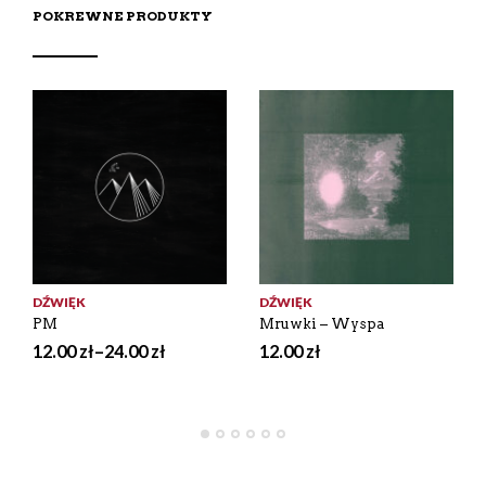
POKREWNE PRODUKTY
DŹWIĘK
DŹWIĘK
PM
Mruwki – Wyspa
12.00
zł
–
24.00
zł
12.00
zł