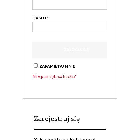
HASŁO
*
HASŁ
ZAPAMIĘTAJ MNIE
Nie pamiętasz hasła?
Zarejestruj się
Załóż konto na Polifony.pl