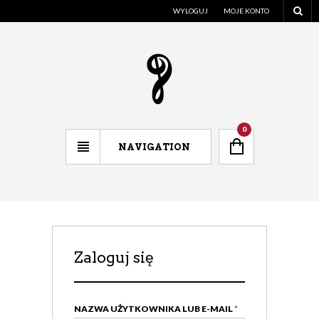
WYLOGUJ
MOJE KONTO
0
NAVIGATION
Zaloguj się
Zare
NAZWA UŻYTKOWNIKA LUB E-MAIL
*
ADRES 