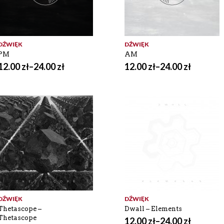
DŹWIĘK
DŹWIĘK
PM
AM
12.00
zł
–
24.00
zł
12.00
zł
–
24.00
zł
DŹWIĘK
DŹWIĘK
Thetascope –
Dwall – Elements
Thetascope
12.00
zł
–
24.00
zł