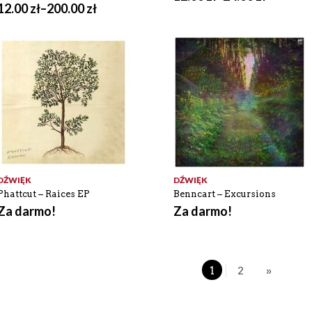
12.00
zł
–
200.00
zł
DŹWIĘK
DŹWIĘK
Phattcut – Raices EP
Benncart – Excursions
Za darmo!
Za darmo!
1
2
»