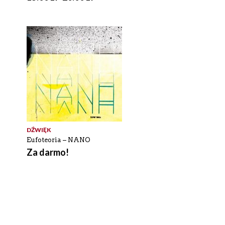
DŹWIĘK
Eufoteoria – NANO
Za darmo!