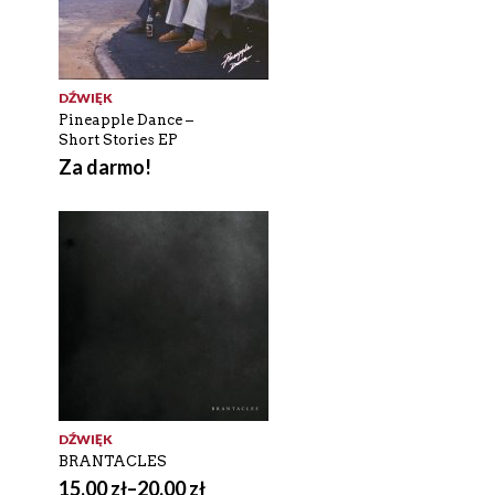
DŹWIĘK
Pineapple Dance –
Short Stories EP
Za darmo!
DŹWIĘK
BRANTACLES
15.00
zł
–
20.00
zł