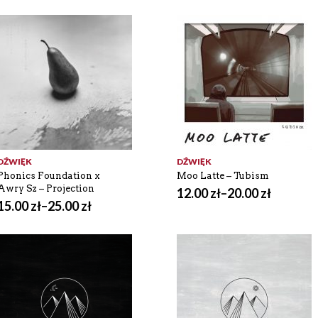
DŹWIĘK
DŹWIĘK
Phonics Foundation x
Moo Latte – Tubism
Awry Sz – Projection
12.00
zł
–
20.00
zł
15.00
zł
–
25.00
zł