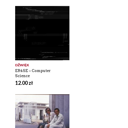
DŹWIĘK
ER4SE – Computer
Science
12.00
zł