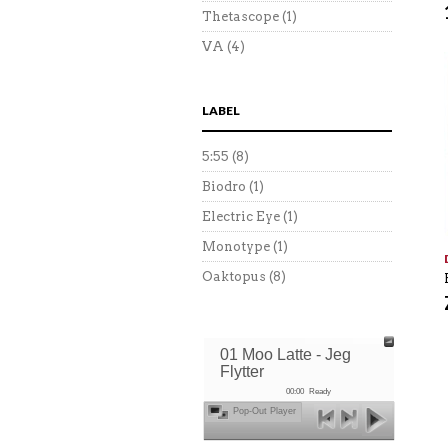
Thetascope
(1)
VA
(4)
LABEL
5:55
(8)
Biodro
(1)
Electric Eye
(1)
Monotype
(1)
Oaktopus
(8)
01 Moo Latte - Jeg
Flytter
00:00
Ready
Pop-Out Player