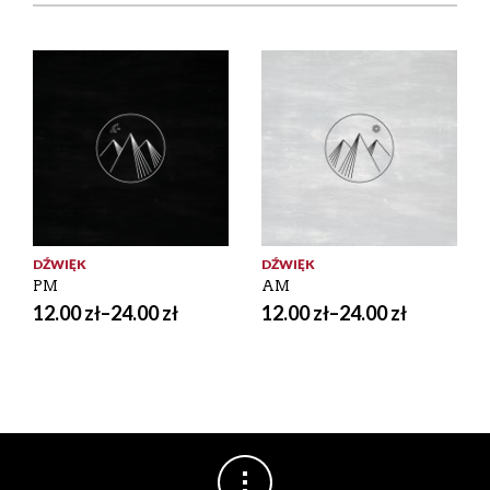
DŹWIĘK
DŹWIĘK
PM
AM
12.00
zł
–
24.00
zł
12.00
zł
–
24.00
zł