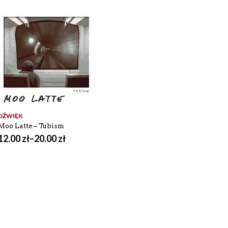
DŹWIĘK
Moo Latte – Tubism
12.00
zł
–
20.00
zł