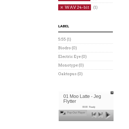
WAV 24-bit
(1)
LABEL
5:55
(1)
Biodro
(0)
Electric Eye
(0)
Monotype
(0)
Oaktopus
(0)
01 Moo Latte - Jeg
Flytter
00:00
Ready
Pop-Out Player