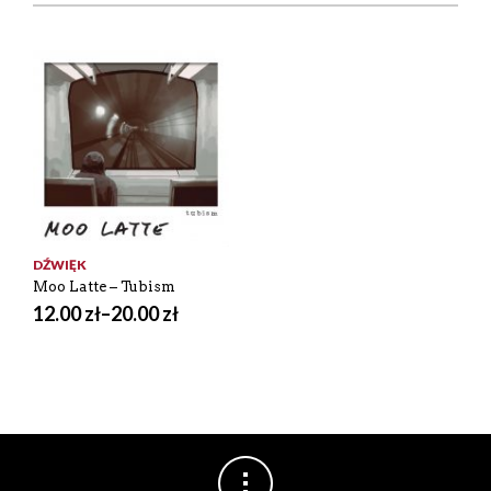
DŹWIĘK
Moo Latte – Tubism
12.00
zł
–
20.00
zł