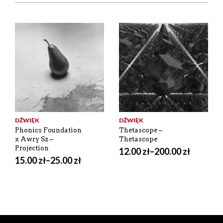
DŹWIĘK
DŹWIĘK
Phonics Foundation
Thetascope –
x Awry Sz –
Thetascope
Projection
12.00
zł
–
200.00
zł
15.00
zł
–
25.00
zł