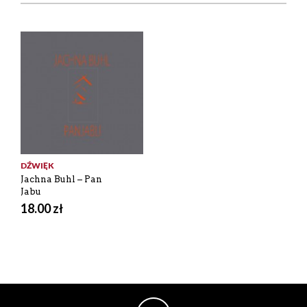
DŹWIĘK
Jachna Buhl – Pan
Jabu
18.00
zł