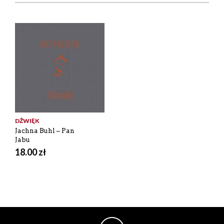
DŹWIĘK
Jachna Buhl – Pan
Jabu
18.00
zł