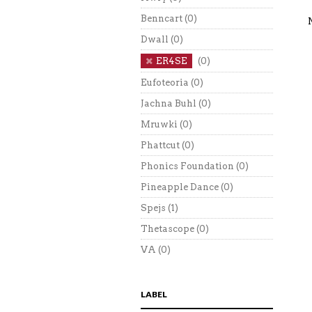
Benncart
(0)
Dwall
(0)
ER4SE
(0)
Eufoteoria
(0)
Jachna Buhl
(0)
Mruwki
(0)
Phattcut
(0)
Phonics Foundation
(0)
Pineapple Dance
(0)
Spejs
(1)
Thetascope
(0)
VA
(0)
LABEL