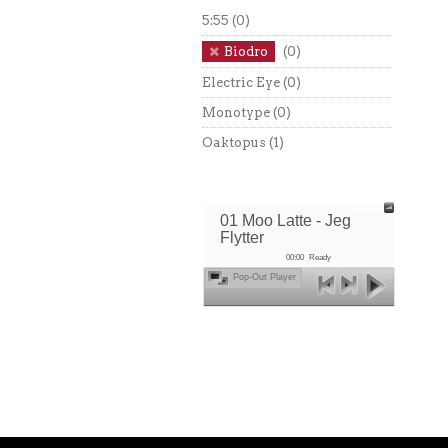
5:55
(0)
Biodro
(0)
Electric Eye
(0)
Monotype
(0)
Oaktopus
(1)
01 Moo Latte - Jeg
Flytter
00:00
Ready
Pop-Out Player