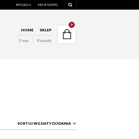
WYLOGUJ
MOJE KONTO
NAVIGATION
0
HOME
SKLEP
O nas
Kontakt
NAVIGATION
SORTUJ WG DATY DODANIA