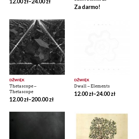
12.00
zł
–
24.00
zł
Za darmo!
DŹWIĘK
DŹWIĘK
Thetascope –
Dwall – Elements
Thetascope
12.00
zł
–
24.00
zł
12.00
zł
–
200.00
zł