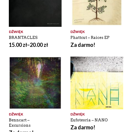
DŹWIĘK
DŹWIĘK
BRANTACLES
Phattcut – Raices EP
15.00
zł
–
20.00
zł
Za darmo!
DŹWIĘK
DŹWIĘK
Benncart –
Eufoteoria – NANO
Excursions
Za darmo!