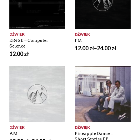
DŹWIĘK
DŹWIĘK
ER4SE – Computer
PM
Science
12.00
zł
–
24.00
zł
12.00
zł
DŹWIĘK
DŹWIĘK
AM
Pineapple Dance –
Short Stories EP