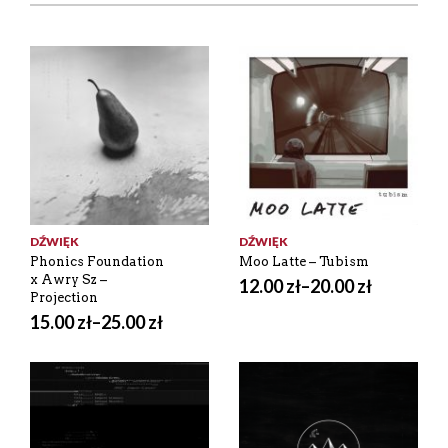
DŹWIĘK
DŹWIĘK
Phonics Foundation
Moo Latte – Tubism
x Awry Sz –
12.00
zł
–
20.00
zł
Projection
15.00
zł
–
25.00
zł