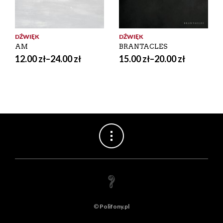
DŹWIĘK
DŹWIĘK
AM
BRANTACLES
12.00
zł
–
24.00
zł
15.00
zł
–
20.00
zł
©
Polifony.pl