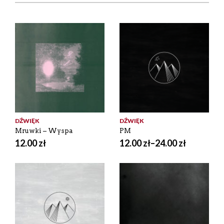
DŹWIĘK
DŹWIĘK
Mruwki – Wyspa
PM
12.00
zł
12.00
zł
–
24.00
zł