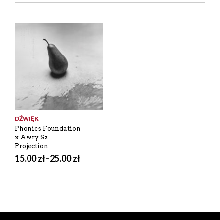
DŹWIĘK
Phonics Foundation
x Awry Sz –
Projection
15.00
zł
–
25.00
zł