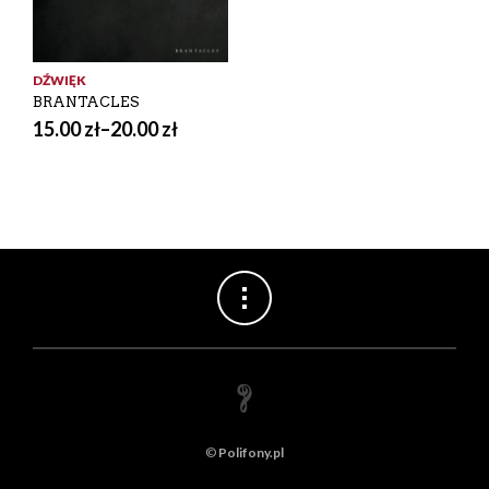
DŹWIĘK
BRANTACLES
15.00
zł
–
20.00
zł
©
Polifony.pl