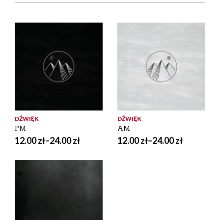
DŹWIĘK
DŹWIĘK
PM
AM
12.00
zł
–
24.00
zł
12.00
zł
–
24.00
zł