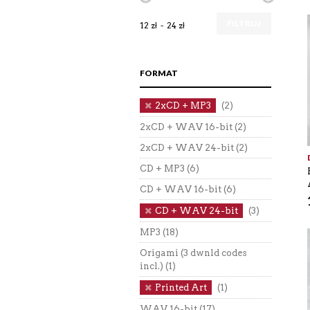
FILTRUJ
12 zł
24 zł
FORMAT
2xCD + MP3
(2)
2xCD + WAV 16-bit
(2)
2xCD + WAV 24-bit
(2)
CD + MP3
(6)
CD + WAV 16-bit
(6)
CD + WAV 24-bit
(3)
MP3
(18)
Origami (3 dwnld codes
incl.)
(1)
Printed Art
(1)
WAV 16-bit
(17)