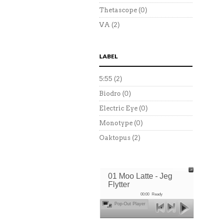
Thetascope
(0)
VA
(2)
LABEL
5:55
(2)
Biodro
(0)
Electric Eye
(0)
Monotype
(0)
Oaktopus
(2)
01 Moo Latte - Jeg
Flytter
00:00
Ready
Pop-Out Player