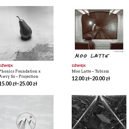
DŹWIĘK
DŹWIĘK
Phonics Foundation x
Moo Latte – Tubism
Awry Sz – Projection
12.00
zł
–
20.00
zł
15.00
zł
–
25.00
zł