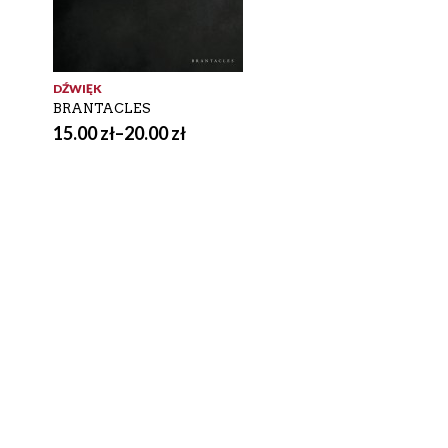
DŹWIĘK
BRANTACLES
15.00
zł
–
20.00
zł