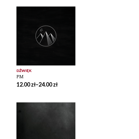
DŹWIĘK
PM
12.00
zł
–
24.00
zł