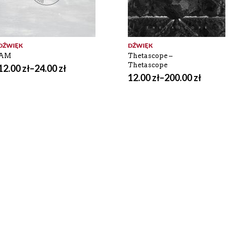
DŹWIĘK
DŹWIĘK
AM
Thetascope –
Thetascope
12.00
zł
–
24.00
zł
12.00
zł
–
200.00
zł