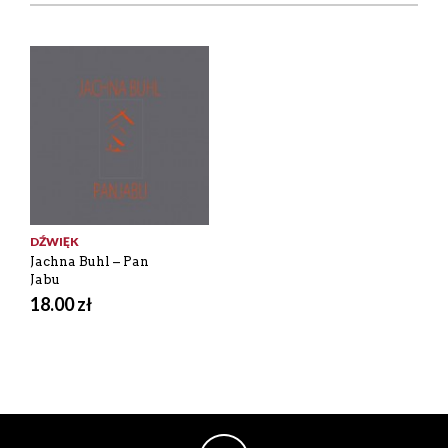
DŹWIĘK
Jachna Buhl – Pan
Jabu
18.00
zł